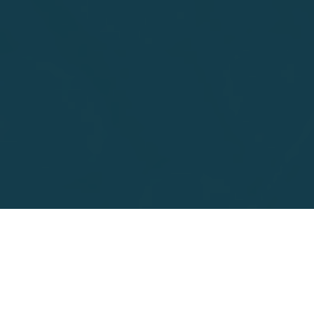
케이에프앤에스(주)
경기도 과천시 새술막길 39 kt과천스마트타워 5
대표자. 채일웅
사업자등록번호. 105-87-3759
Tel. 02-3278-1300
Fax. 02-3274-1300
E-mai
Copyright(C) KFnS.ALL.RIGHTS RESERVED